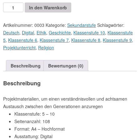
Das
Alternative:
In den Warenkorb
Portfolio
im
Artikelnummer:
0003
Kategorie:
Sekundarstufe
Schlagwörter:
Projekt:
Deutsch
,
Digital
,
Ethik
,
Geschichte
,
Klassenstufe 10
,
Klassenstufe
"Erzähl
5
,
Klassenstufe 6
,
Klassenstufe 7
,
Klassenstufe 8
,
Klassenstufe 9
,
es
Projektunterricht
,
Religion
mir
…"
Beschreibung
Bewertungen (0)
(Download)
Menge
Beschreibung
Projektmaterialien, um einen verständnisvollen und achtsamen
Austausch zwischen den Generationen anzuregen
Klassenstufe: 5 – 10
Seitenanzahl: 108
Format: A4 – Hochformat
Ausstattung: Digital