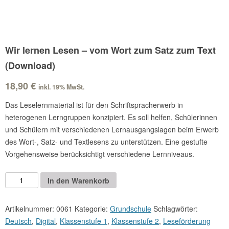
Wir lernen Lesen – vom Wort zum Satz zum Text
(Download)
18,90
€
inkl. 19% MwSt.
Das Leselernmaterial ist für den Schriftspracherwerb in
heterogenen Lerngruppen konzipiert. Es soll helfen, Schülerinnen
und Schülern mit verschiedenen Lernausgangslagen beim Erwerb
des Wort-, Satz- und Textlesens zu unterstützen. Eine gestufte
Vorgehensweise berücksichtigt verschiedene Lernniveaus.
Wir
Alternative:
In den Warenkorb
lernen
Lesen
Artikelnummer:
0061
Kategorie:
Grundschule
Schlagwörter:
–
Deutsch
,
Digital
,
Klassenstufe 1
,
Klassenstufe 2
,
Leseförderung
vom