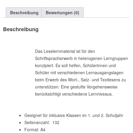
Wort
Beschreibung
Bewertungen (0)
zum
Satz
zum
Beschreibung
Text
(Download)
Menge
Das Leselernmaterial ist für den
Schriftspracherwerb in heterogenen Lerngruppen
konzipiert. Es soll helfen, Schülerinnen und
Schüler mit verschiedenen Lernausgangslagen
beim Erwerb des Wort-, Satz- und Textlesens zu
unterstützen. Eine gestufte Vorgehensweise
berücksichtigt verschiedene Lernniveaus.
Geeignet für inklusive Klassen im 1. und 2. Schuljahr
Seitenanzahl: 132
Format: A4