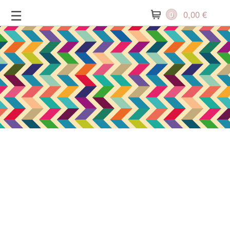
Zum
☰
0,00
€
0
Inhalt
springen