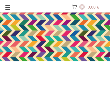
Zum
☰
0,00
€
0
Inhalt
springen