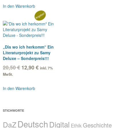
In den Warenkorb
Angebot!
„Dis wo ich herkomm“ Ein
Literaturprojekt zu Samy
Deluxe – Sonderpreis!!!
Ursprünglicher
Aktueller
20,50
€
12,90
€
inkl. 7%
Preis
Preis
MwSt.
war:
ist:
20,50 €
12,90 €.
In den Warenkorb
STICHWORTE
Deutsch
Digital
DaZ
Geschichte
Ethik