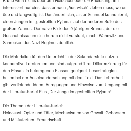
Bruno weiß nichts über den Holocaust oder die Endlösung. Ihn
interessiert nur eins: dass er nach „Aus-wisch“ ziehen muss, wo es
öde und langweilig ist. Das ändert sich, als er Schmuel kennenlernt,
einen Jungen im „gestreiften Pyjama“ auf der anderen Seite des
großen Zaunes. Der naive Blick des 9-jährigen Brunos, der die
Geschehnisse um sich herum nicht versteht, macht Wahnwitz und
Schrecken des Nazi-Regimes deutlich.
Die Materialien für den Unterricht in der Sekundarstufe nutzen
kooperative Lernformen und sind aufgrund ihrer Differenzierung für
den Einsatz in heterogenen Klassen geeignet. Lesestrategien
helfen bei der Auseinandersetzung mit dem Text. Das Lehrerheft
gibt vertiefende Ideen, Anregungen und Hinweise zum Umgang mit
der Literatur-Kartei Plus „Der Junge im gestreiften Pyjama“.
Die Themen der Literatur-Kartei:
Holocaust: Opfer und Täter, Mechanismen von Gewalt, Gehorsam
und Mitläufertum,
Freundschaft