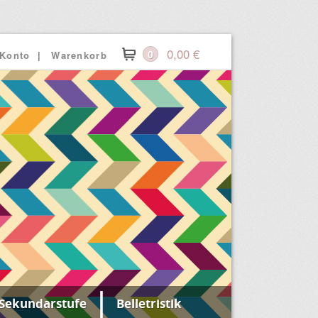
0,00
€
0
 Konto
Warenkorb
Sekundarstufe
Belletristik