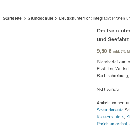
>
>
Startseite
Grundschule
Deutschunterricht integrativ: Piraten u
Deutschunterr
und Seefahrt 
9,50
€
inkl. 7% 
Bilderkartei zum 
Erzählen; Wortsch
Rechtschreibung;
Nicht vorrätig
Artikelnummer:
0
Sekundarstufe
Sc
Klassenstufe 4
,
K
Projektunterricht
,