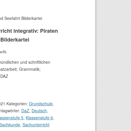
nd Seefahrt Bilderkartei
icht integrativ: Piraten
Bilderkartei
MwSt.
mündlichen und schriftlichen
atzarbeit; Grammatik;
 DAZ
021
Kategorien:
Grundschule
,
hlagwörter:
DaZ
,
Deutsch
,
lassenstufe 5
,
Klassenstufe 6
,
Sachkunde
,
Sachunterricht