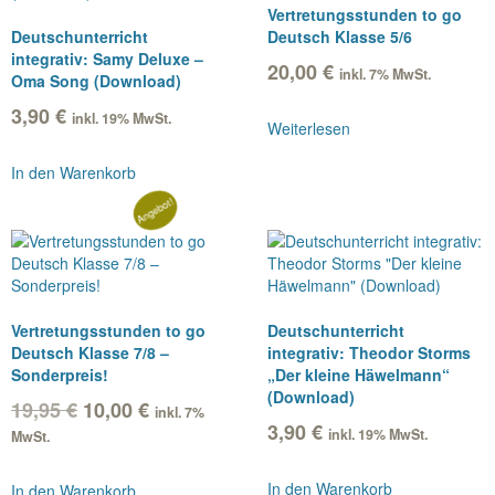
Vertretungsstunden to go
Deutschunterricht
Deutsch Klasse 5/6
integrativ: Samy Deluxe –
20,00
€
inkl. 7% MwSt.
Oma Song (Download)
3,90
€
inkl. 19% MwSt.
Weiterlesen
In den Warenkorb
Angebot!
Vertretungsstunden to go
Deutschunterricht
Deutsch Klasse 7/8 –
integrativ: Theodor Storms
Sonderpreis!
„Der kleine Häwelmann“
(Download)
Ursprünglicher
Aktueller
19,95
€
10,00
€
inkl. 7%
Preis
Preis
3,90
€
inkl. 19% MwSt.
MwSt.
war:
ist:
19,95 €
10,00 €.
In den Warenkorb
In den Warenkorb