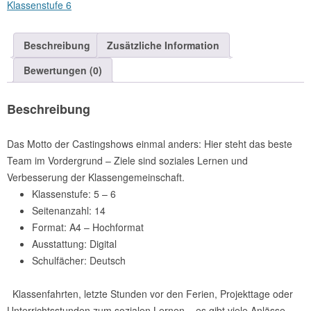
Klassenstufe 6
sucht
das
Beschreibung
Zusätzliche Information
Top-
Team
Bewertungen (0)
(Download)
Menge
Beschreibung
Das Motto der Castingshows einmal anders: Hier steht das beste
Team im Vordergrund – Ziele sind soziales Lernen und
Verbesserung der Klassengemeinschaft.
Klassenstufe: 5 – 6
Seitenanzahl: 14
Format: A4 – Hochformat
Ausstattung: Digital
Schulfächer: Deutsch
Klassenfahrten, letzte Stunden vor den Ferien, Projekttage oder
Unterrichtsstunden zum sozialen Lernen – es gibt viele Anlässe,