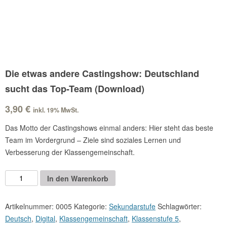
Die etwas andere Castingshow: Deutschland
sucht das Top-Team (Download)
3,90
€
inkl. 19% MwSt.
Das Motto der Castingshows einmal anders: Hier steht das beste
Team im Vordergrund – Ziele sind soziales Lernen und
Verbesserung der Klassengemeinschaft.
Die
Alternative:
In den Warenkorb
etwas
andere
Artikelnummer:
0005
Kategorie:
Sekundarstufe
Schlagwörter:
Castingshow:
Deutsch
,
Digital
,
Klassengemeinschaft
,
Klassenstufe 5
,
Deutschland