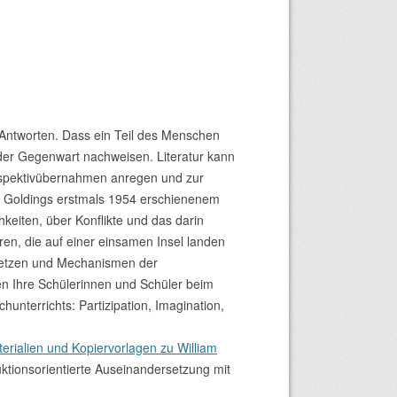
 Antworten. Dass ein Teil des Menschen
d der Gegenwart nachweisen. Literatur kann
rspektivübernahmen anregen und zur
it Goldings erstmals 1954 erschienenem
chkeiten, über Konflikte und das darin
ren, die auf einer einsamen Insel landen
rsetzen und Mechanismen der
ten Ihre Schülerinnen und Schüler beim
nterrichts: Partizipation, Imagination,
terialien und Kopiervorlagen zu William
ktionsorientierte Auseinandersetzung mit