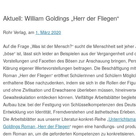
Aktuell: William Goldings „Herr der Fliegen“
Rohr Verlag,
am
1. März 2020
Auf die Frage „Was ist der Mensch?“ sucht die Menschheit seit jeher
„böse“ ist, lässt sich leider an Beispielen aus der Vergangenheit un
Vorstellungen und Facetten des Bösen zur Anschauung bringen, Pe
Klärung eigener Wertevorstellungen beitragen. Die Beschäftigung m
Roman „Herr der Fliegen“ eröffnet Schülerinnen und Schülern M
ögli
enthaltene Böse nachzudenken, indem sie sich in die Rollen der Figu
und ohne Zivilisation und Erwachsene überleben müssen, hineinve
Gewalteskalation entdecken können. Vielfältige Arbeitsblätter beglei
Aufbau bzw. bei der Festigung von Schlüsselkompetenzen des Deutschu
Entwicklung von Identität, Fremdverstehen und ästhetisches Erleben.
Die Arbeitsblätter aus unserer Literatur-konkret-Reihe „
Unterrichtsma
Goldings Roman „Herr der Fliegen
“ regen eine handlungs- und produ
dem Roman an, um die geforderten Kompetenzen zu konkretisieren.