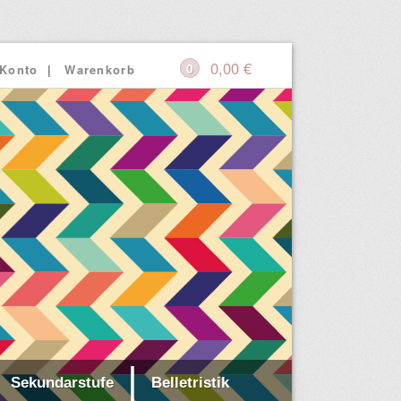
0,00
€
0
 Konto
Warenkorb
Sekundarstufe
Belletristik