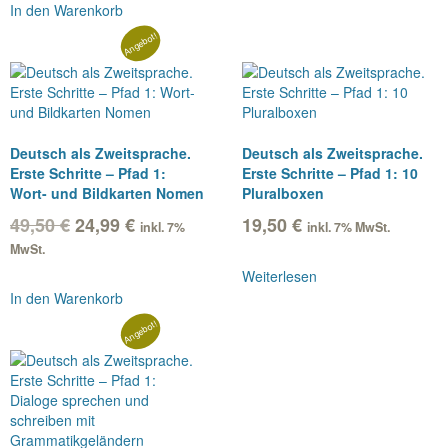
In den Warenkorb
Angebot!
Deutsch als Zweitsprache.
Deutsch als Zweitsprache.
Erste Schritte – Pfad 1:
Erste Schritte – Pfad 1: 10
Wort- und Bildkarten Nomen
Pluralboxen
Ursprünglicher
Aktueller
49,50
€
24,99
€
19,50
€
inkl. 7%
inkl. 7% MwSt.
Preis
Preis
MwSt.
war:
ist:
Weiterlesen
49,50 €
24,99 €.
In den Warenkorb
Angebot!