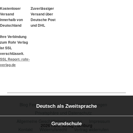
Kostenloser
Zuverlässiger
Versand
Versand über
innerhalb von
Deutsche Post
Deutschland
und DHL
Ihre Verbindung
zum Rohr Verlag
ist SSL
verschlüsselt.
SSL Report: rohr-
verlag.de
Blog Feed
Liefer- und Versandbedingungen
Deutsch als Zweitsprache
Privatsphäre und Datenschutz
Allgemeine Geschäftsbedingungen
Impressum
Grundschule
2026 Rohr Verlag Hamburg
Kontakt
Widerrufsrecht
Vertrag widerrufen