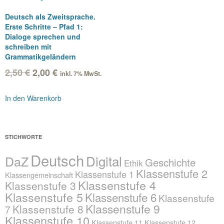
Deutsch als Zweitsprache.
Erste Schritte – Pfad 1:
Dialoge sprechen und
schreiben mit
Grammatikgeländern
Ursprünglicher
Aktueller
2,50
€
2,00
€
inkl. 7% MwSt.
Preis
Preis
war:
ist:
In den Warenkorb
2,50 €
2,00 €.
STICHWORTE
Deutsch
Digital
DaZ
Geschichte
Ethik
Klassenstufe 2
Klassenstufe 1
Klassengemeinschaft
Klassenstufe 4
Klassenstufe 3
Klassenstufe 5
Klassenstufe 6
Klassenstufe
Klassenstufe 9
Klassenstufe 8
7
Klassenstufe 10
Klassenstufe 11
Klassenstufe 12