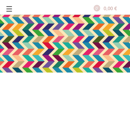
Zum
☰
0,00
€
0
Inhalt
springen