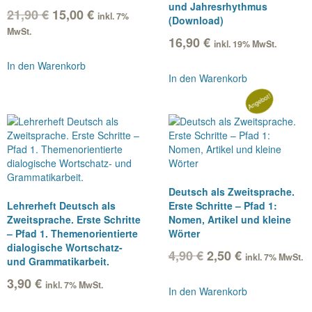
und Jahresrhythmus
Ursprünglicher
Aktueller
21,90
€
15,00
€
inkl. 7%
(Download)
Preis
Preis
MwSt.
war:
ist:
16,90
€
inkl. 19% MwSt.
21,90 €
15,00 €.
In den Warenkorb
In den Warenkorb
Angebot!
Deutsch als Zweitsprache.
Lehrerheft Deutsch als
Erste Schritte – Pfad 1:
Zweitsprache. Erste Schritte
Nomen, Artikel und kleine
– Pfad 1. Themenorientierte
Wörter
dialogische Wortschatz-
Ursprünglicher
Aktueller
4,90
€
2,50
€
inkl. 7% MwSt.
und Grammatikarbeit.
Preis
Preis
war:
ist:
3,90
€
inkl. 7% MwSt.
In den Warenkorb
4,90 €
2,50 €.